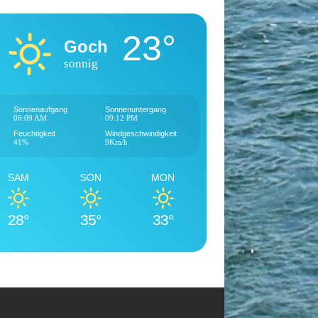
23°
Goch
sonnig
Sonnenaufgang
Sonnenuntergang
06:09 AM
09:12 PM
Feuchtigkeit
Windgeschwindigkeit
41%
9Km/h
SAM
SON
MON
28°
35°
33°