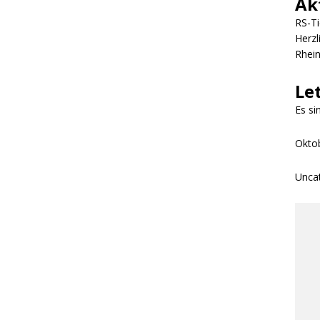
Ak
RS-Ti
Herzl
Rhei
Le
Es s
Okto
Unca