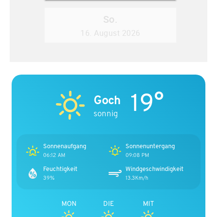
19°
Goch
sonnig
Sonnenaufgang
Sonnenuntergang
06:12 AM
09:08 PM
Feuchtigkeit
Windgeschwindigkeit
39%
13.3Km/h
MON
DIE
MIT