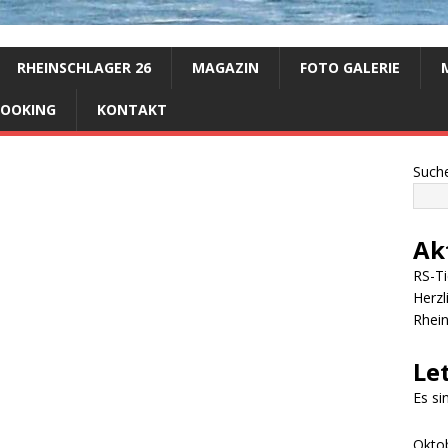
RHEINSCHLAGER 26
MAGAZIN
FOTO GALERIE
BOOKING
KONTAKT
Such
Ak
RS-Ti
Herzl
Rhei
Le
Es s
Okto