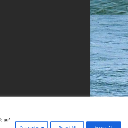
fe auf
e
Customize
Reject All
Accept All