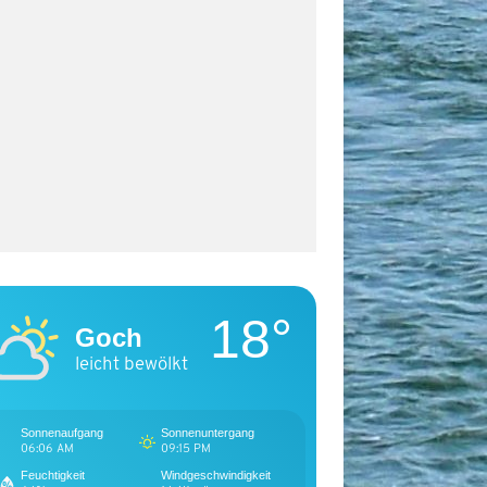
18°
Goch
leicht bewölkt
Sonnenaufgang
Sonnenuntergang
06:06 AM
09:15 PM
Feuchtigkeit
Windgeschwindigkeit