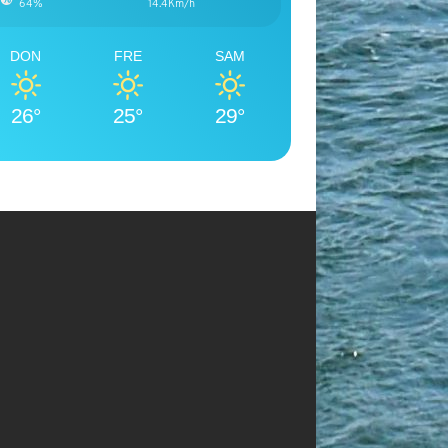
64%
14.4Km/h
DON
FRE
SAM
26°
25°
29°